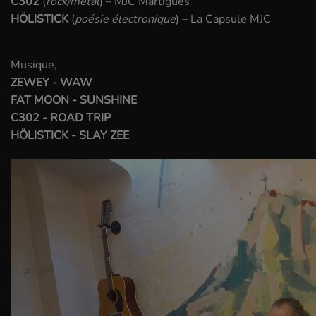
C302
(
rock/métal
) – MJC Martigues
HÖLISTICK
(
poésie électronique
) – La Capsule MJC
Musique,
ZEWEY - WAW
FAT MOON - SUNSHINE
C302 - ROAD TRIP
HÖLISTICK - SLAY ZEE