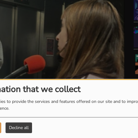
ation that we collect
es to provide the services and features offered on our site and to impr
ience.
Decline all