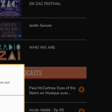
ZIK ZAC FESTIVAL
Jardin Sonore
WHO WE ARE
LATEST PODCASTS
ove our
Paul McCartney Eyes of the
Storm en Musique avec
Radio Zai
Accès Validé - Ep 05