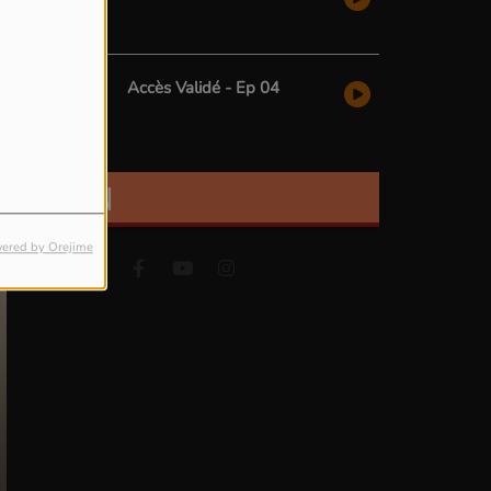
Accès Validé - Ep 04
FIND US ON
ered by Orejime