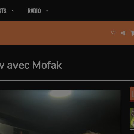
STS
RADIO
w avec Mofak