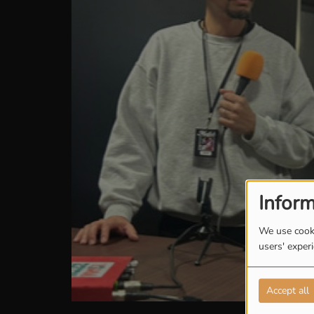
Inform
We use cooki
users' exper
Accept all