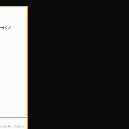
ove our
ered by Orejime