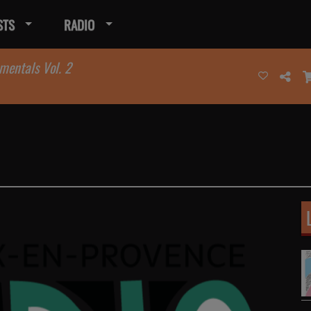
STS
RADIO
mentals Vol. 2